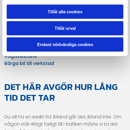
Slå på varningsblinkers direkt. Om bilen står dumt till,
Tillåt alla cookies
typ i diket eller nära körbanan, flytta dig och alla som
är med till en trygg plats vid sidan av vägen. Har du
reflexväst, ta på den innan du kliver ur bilen. Behöver
Tillåt urval
du varna andra, sätt ut varningstriangeln men bara
om du kan göra det utan att riskera något.
Endast nödvändiga cookies
Om du behöver hjälp på plats, börja här:
Vägassistans
Bärga bil till verkstad
DET HÄR AVGÖR HUR LÅNG
TID DET TAR
Du vill ha en exakt tid. Ibland går det, ibland inte. Om
någon står riktigt farligt till i trafiken måste vi ta det