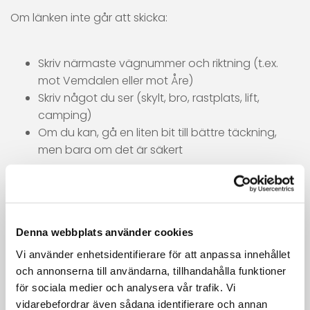
Om länken inte går att skicka:
Skriv närmaste vägnummer och riktning (t.ex.
mot Vemdalen eller mot Åre)
Skriv något du ser (skylt, bro, rastplats, lift,
camping)
Om du kan, gå en liten bit till bättre täckning,
men bara om det är säkert
UPPGIFTER SOM GÖR ATT VI
KAN KÖRA DIREKT
Denna webbplats använder cookies
Vi använder enhetsidentifierare för att anpassa innehållet
och annonserna till användarna, tillhandahålla funktioner
dela din live position (länken)
för sociala medier och analysera vår trafik. Vi
registreringsnummer
vidarebefordrar även sådana identifierare och annan