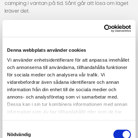
camping i väntan på tid. Sånt går att lösa om läget
kräver det.
VAD INGÅR NÄR BILEN
BÄRGAS TILL VERKSTADEN?
Denna webbplats använder cookies
I normal bärgning till verkstad ingår ofta att vi
kommer ut, bedömer läget, lastar bilen och kör den till
Vi använder enhetsidentifierare för att anpassa innehållet
verkstad enligt överenskommelse. En rimlig hantering
och annonserna till användarna, tillhandahålla funktioner
för att få bilen från A till B på ett säkert sätt ingår
för sociala medier och analysera vår trafik. Vi
vidarebefordrar även sådana identifierare och annan
också.
information från din enhet till de sociala medier och
annons- och analysföretag som vi samarbetar med.
Men det som ofta blir missförstånd är tilläggen.
Dessa kan i sin tur kombinera informationen med annan
Exempel på sånt som kan påverka pris och tid:
information som du har tillhandahållit eller som de har
samlat in när du har använt deras tjänster.
Vinschning eller dragning ur snö, särskilt om bilen
Samtyckesval
sitter fast eller står oländigt.
Nödvändig